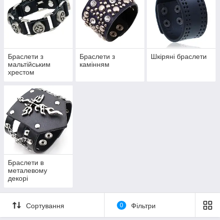
Браслети з
Браслети з
Шкіряні браслети
мальтійським
камінням
хрестом
Браслети в
металевому
декорі
Сортування
0
Фільтри