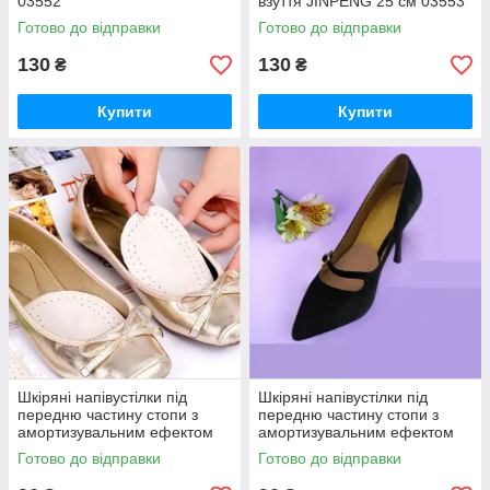
03552
взуття JINPENG 25 см 03553
Готово до відправки
Готово до відправки
130
130
₴
₴
Купити
Купити
Шкіряні напівустілки під
Шкіряні напівустілки під
передню частину стопи з
передню частину стопи з
амортизувальним ефектом
амортизувальним ефектом
GUANGZHENG бежевий
GUANGZHENG коричневий
Готово до відправки
Готово до відправки
03462
03463