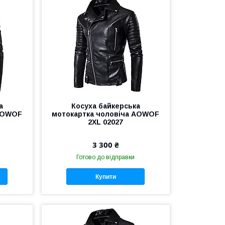
а
Косуха байкерська
 AOWOF
мотокартка чоловіча AOWOF
2XL 02027
3 300 ₴
Готово до відправки
Купити