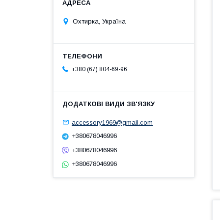
Охтирка, Україна
+380 (67) 804-69-96
accessory1969@gmail.com
+380678046996
+380678046996
+380678046996