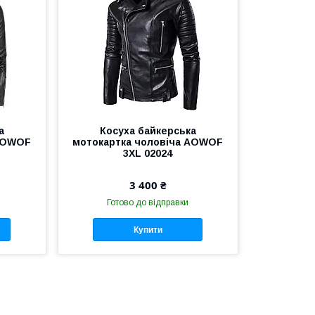
а
Косуха байкерська
 AOWOF
мотокартка чоловіча AOWOF
3XL 02024
3 400 ₴
Готово до відправки
Купити