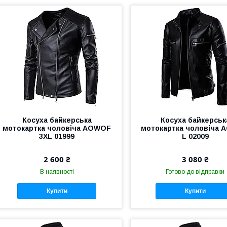
Косуха байкерська
Косуха байкерськ
мотокартка чоловіча AOWOF
мотокартка чоловіча
3XL 01999
L 02009
2 600 ₴
3 080 ₴
В наявності
Готово до відправки
Купити
Купити