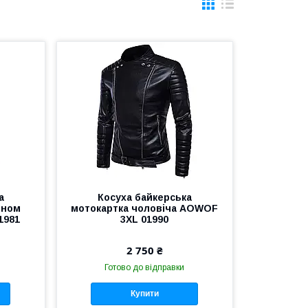
а
Косуха байкерська
оном
мотокартка чоловіча AOWOF
1981
3XL 01990
2 750 ₴
Готово до відправки
Купити