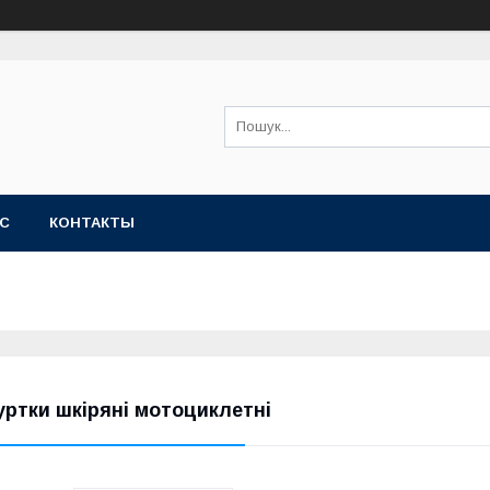
АС
КОНТАКТЫ
уртки шкіряні мотоциклетні