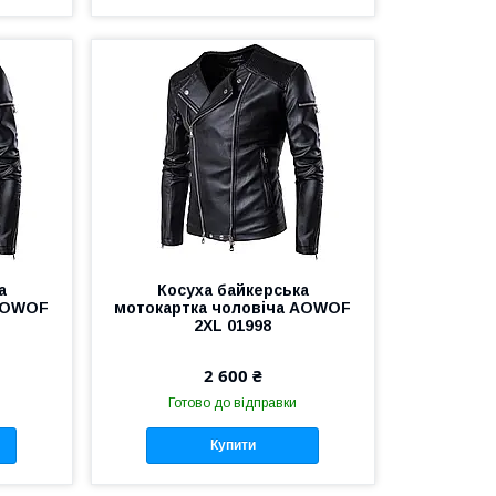
а
Косуха байкерська
 AOWOF
мотокартка чоловіча AOWOF
2XL 01998
2 600 ₴
Готово до відправки
Купити