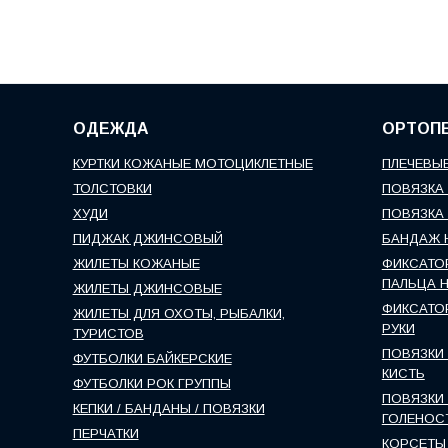
ОДЕЖДА
ОРТОП
КУРТКИ КОЖАНЫЕ МОТОЦИКЛЕТНЫЕ
ПЛЕЧЕВЫЕ
ТОЛСТОВКИ
ПОВЯЗКА 
ХУДИ
ПОВЯЗКА 
ПИДЖАК ДЖИНСОВЫЙ
БАНДАЖ 
ЖИЛЕТЫ КОЖАНЫЕ
ФИКСАТО
ПАЛЬЦА 
ЖИЛЕТЫ ДЖИНСОВЫЕ
ФИКСАТО
ЖИЛЕТЫ ДЛЯ ОХОТЫ, РЫБАЛКИ,
РУКИ
ТУРИСТОВ
ПОВЯЗКИ 
ФУТБОЛКИ БАЙКЕРСКИЕ
КИСТЬ
ФУТБОЛКИ РОК ГРУППЫ
ПОВЯЗКИ 
КЕПКИ / БАНДАНЫ / ПОВЯЗКИ
ГОЛЕНОС
ПЕРЧАТКИ
КОРСЕТЫ