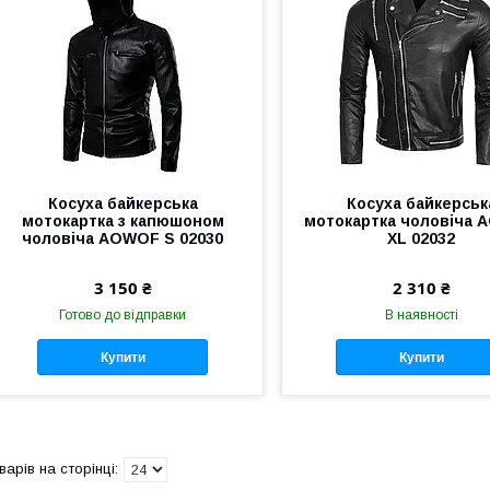
Косуха байкерська
Косуха байкерськ
мотокартка з капюшоном
мотокартка чоловіча
чоловіча AOWOF S 02030
XL 02032
3 150 ₴
2 310 ₴
Готово до відправки
В наявності
Купити
Купити