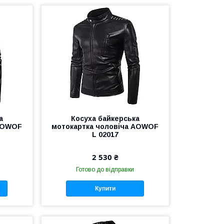
а
Косуха байкерська
 AOWOF
мотокартка чоловіча AOWOF
L 02017
2 530 ₴
Готово до відправки
Купити