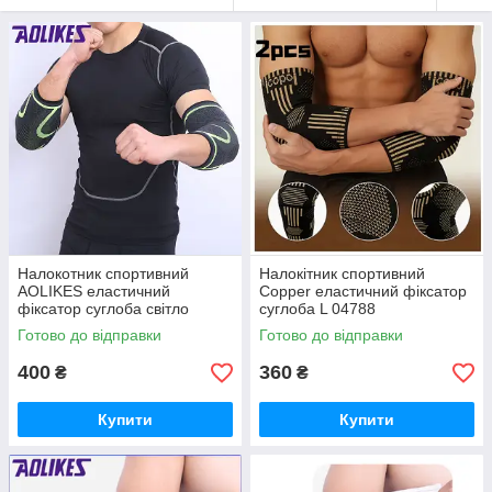
Налокотник спортивний
Налокітник спортивний
AOLIKES еластичний
Copper еластичний фіксатор
фіксатор суглоба світло
суглоба L 04788
зелений L 01240
Готово до відправки
Готово до відправки
400
360
₴
₴
Купити
Купити