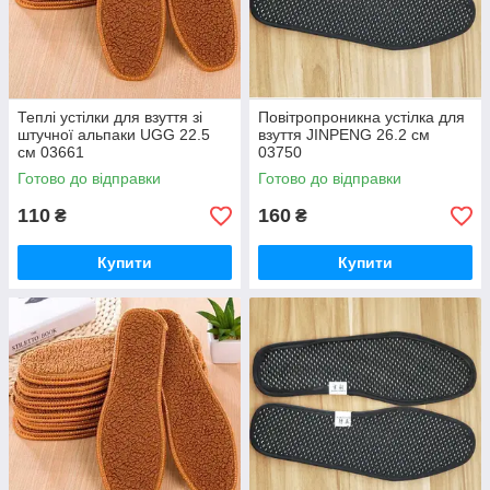
Теплі устілки для взуття зі
Повітропроникна устілка для
штучної альпаки UGG 22.5
взуття JINPENG 26.2 см
см 03661
03750
Готово до відправки
Готово до відправки
110
160
₴
₴
Купити
Купити