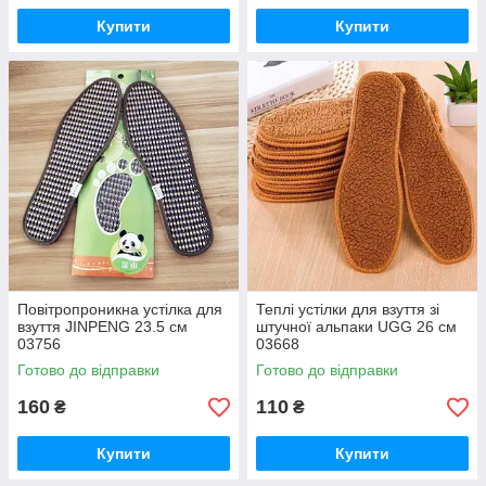
Купити
Купити
Повітропроникна устілка для
Теплі устілки для взуття зі
взуття JINPENG 23.5 см
штучної альпаки UGG 26 см
03756
03668
Готово до відправки
Готово до відправки
160
110
₴
₴
Купити
Купити