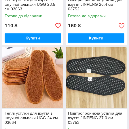
штучної альпаки UGG 23.5
взуття JINPENG 26.4 см
см 03663
03752
Готово до відправки
Готово до відправки
110
160
₴
₴
Купити
Купити
Теплі устілки для взуття зі
Повітропроникна устілка для
штучної альпаки UGG 24 см
взуття JINPENG 27.0 см
03664
03753