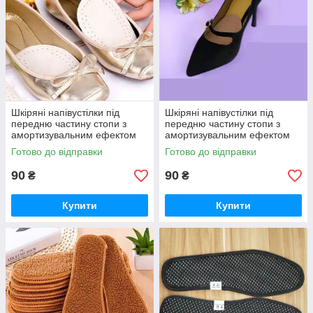
Шкіряні напівустілки під
Шкіряні напівустілки під
передню частину стопи з
передню частину стопи з
амортизувальним ефектом
амортизувальним ефектом
GUANGZHENG бежевий
GUANGZHENG коричневий
Готово до відправки
Готово до відправки
03462
03463
90
90
₴
₴
Купити
Купити