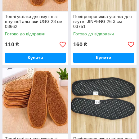
Теплі устілки для взуття зі
Повітропроникна устілка для
штучної альпаки UGG 23 см
взуття JINPENG 26.3 см
03662
03751
Готово до відправки
Готово до відправки
110
160
₴
₴
Купити
Купити
Теплі устілки для взуття зі
Повітропроникна устілка для