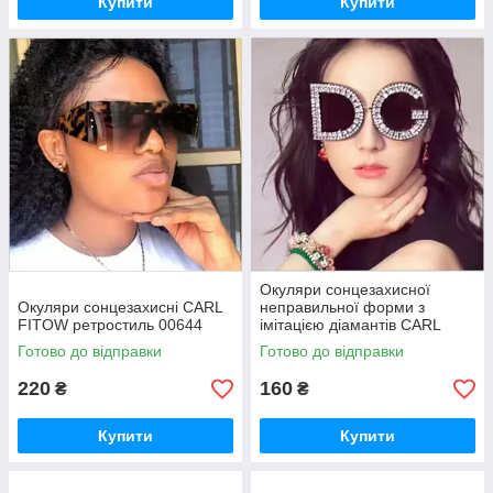
Купити
Купити
Окуляри сонцезахисної
Окуляри сонцезахисні CARL
неправильної форми з
FITOW ретростиль 00644
імітацією діамантів CARL
FITOW 00649
Готово до відправки
Готово до відправки
220
160
₴
₴
Купити
Купити