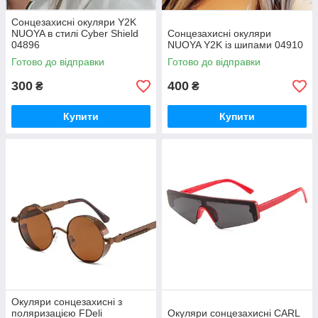
Сонцезахисні окуляри Y2K
NUOYA в стилі Cyber Shield
Сонцезахисні окуляри
04896
NUOYA Y2K із шипами 04910
Готово до відправки
Готово до відправки
300
400
₴
₴
Купити
Купити
Окуляри сонцезахисні з
поляризацією FDeli
Окуляри сонцезахисні CARL