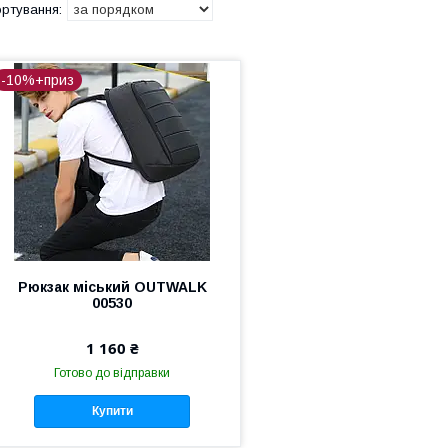
-10%+приз
Рюкзак міський OUTWALK
00530
1 160 ₴
Готово до відправки
Купити