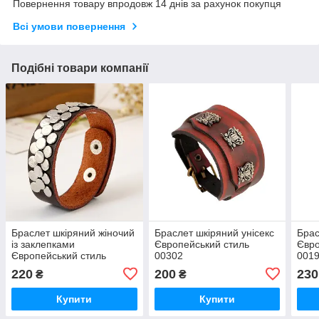
Повернення товару впродовж 14 днів за рахунок покупця
Всі умови повернення
Подібні товари компанії
Браслет шкіряний жіночий
Браслет шкіряний унісекс
Брас
із заклепками
Європейський стиль
Євро
Європейський стиль
00302
001
00303
220
200
230
₴
₴
Купити
Купити