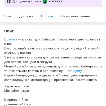
Доступна доставка
Опис
Доставка
Оплата
Умови повернення
Опис
Браслет
— манжет для байкерів, панк-рокерів для чоловіків і
жінок.
Виготовлений із якісного матеріалу, на дотик, міцний, м'який і
зручний у носінні.
З металевими кнопками для регулювання розміру зап'ястя, як
для правої, так і для лівої руки.
Модний дизайн, чудово підходить для готичного, байкерського
та рокерського костюмів або повсякденного
одягу
.
Чудовий подарунок для друзів, сім'ї, колег, днів народження,
свят, подарунків, демонстрацій, презентацій і багато іншого.
Характеристика:
Матеріал: шкіра
Ширина: 4.2 см.
Довжина: 24.8 см.