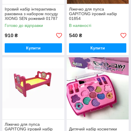
Ігровий набір інтерактивна
Ліжечко для пупса
раковина з набором посуду
GAPITONG ігровий набір
XIONG SEN рожевий 01787
01854
Готово до відправки
В наявності
910
540
₴
₴
Купити
Купити
Ліжечко для пупса
GAPITONG ігровий набір
Дитячий набір косметики