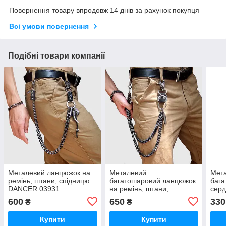
Повернення товару впродовж 14 днів за рахунок покупця
Всі умови повернення
Подібні товари компанії
Металевий ланцюжок на
Металевий
Мет
ремінь, штани, спідницю
багатошаровий ланцюжок
бага
DANCER 03931
на ремінь, штани,
серд
спідницю DANCER 03932
штан
600
650
330
₴
₴
027
Купити
Купити