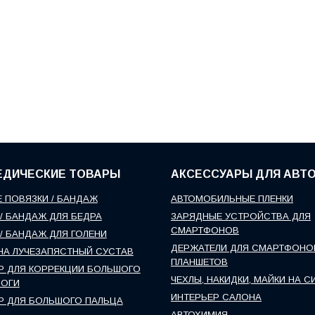
ЕДИЧЕСКИЕ ТОВАРЫ
АКСЕССУАРЫ ДЛЯ АВТ
 ПОВЯЗКИ / БАНДАЖ
АВТОМОБИЛЬНЫЕ ПЛЕНКИ
/ БАНДАЖ ДЛЯ БЕДРА
ЗАРЯДНЫЕ УСТРОЙСТВА ДЛЯ
СМАРТФОНОВ
/ БАНДАЖ ДЛЯ ГОЛЕНИ
ДЕРЖАТЕЛИ ДЛЯ СМАРТФОНО
НА ЛУЧЕЗАПЯСТНЫЙ СУСТАВ
ПЛАНШЕТОВ
Р ДЛЯ КОРРЕКЦИИ БОЛЬШОГО
ЧЕХЛЫ, НАКИДКИ, МАЙКИ НА С
НОГИ
ИНТЕРЬЕР САЛОНА
Р ДЛЯ БОЛЬШОГО ПАЛЬЦА
АВТОХИМИЯ