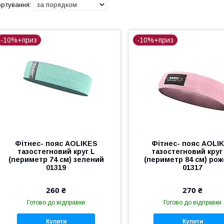
-10%+приз
-10%+приз
Фітнес- пояс AOLIKES
Фітнес- пояс AOLI
тазостегновий круг L
тазостегновий круг
(периметр 74 см) зелений
(периметр 84 см) ро
01319
01317
260 ₴
270 ₴
Готово до відправки
Готово до відправки
Купити
Купити