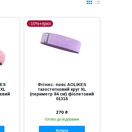
-10%+приз
KES
Фітнес- пояс AOLIKES
 XL
тазостегновий круг XL
жевий
(периметр 84 см) фіолетовий
01316
270 ₴
Готово до відправки
Купити