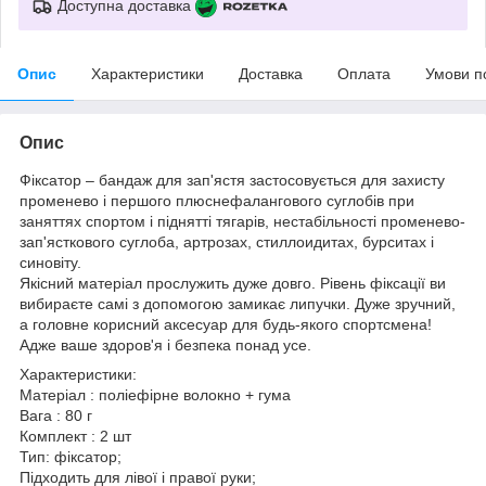
Доступна доставка
Опис
Характеристики
Доставка
Оплата
Умови п
Опис
Фіксатор – бандаж для зап'ястя застосовується для захисту
променево і першого плюснефалангового суглобів при
заняттях спортом і піднятті тягарів, нестабільності променево-
зап'ясткового суглоба, артрозах, стиллоидитах, бурситах і
синовіту.
Якісний матеріал прослужить дуже довго. Рівень фіксації ви
вибираєте самі з допомогою замикає липучки. Дуже зручний,
а головне корисний аксесуар для будь-якого спортсмена!
Адже ваше здоров'я і безпека понад усе.
Характеристики:
Матеріал : поліефірне волокно + гума
Вага : 80 г
Комплект : 2 шт
Тип: фіксатор;
Підходить для лівої і правої руки;