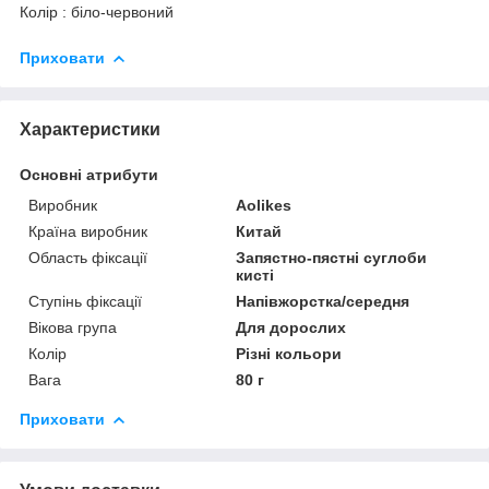
Колір : біло-червоний
Приховати
Характеристики
Основні атрибути
Виробник
Aolikes
Країна виробник
Китай
Область фіксації
Запястно-пястні суглоби
кисті
Ступінь фіксації
Напівжорстка/середня
Вікова група
Для дорослих
Колір
Різні кольори
Вага
80 г
Приховати