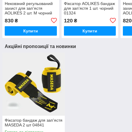
Нековзний регульований
Фіксатор AOLIKES бандаж
Неко
захист для зап'ястя
для зап'ястя 1 шт. чорний
захи
AOLIKES 2 шт. М чорний
01324
AOLI
03167
031
830
120
820
₴
₴
Купити
Купити
Акційні пропозиції та новинки
Фіксатор бандаж для зап'ястя
MASEDA 2 шт 04841
Готово до відправки