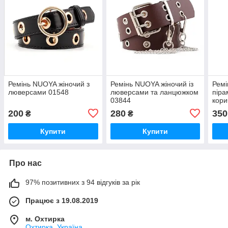
Ремінь NUOYA жіночий з
Ремінь NUOYA жіночий із
Ремі
люверсами 01548
люверсами та ланцюжком
пір
03844
кори
200
280
350
₴
₴
Купити
Купити
Про нас
97% позитивних з 94 відгуків за рік
Працює з 19.08.2019
м. Охтирка
Охтирка, Україна