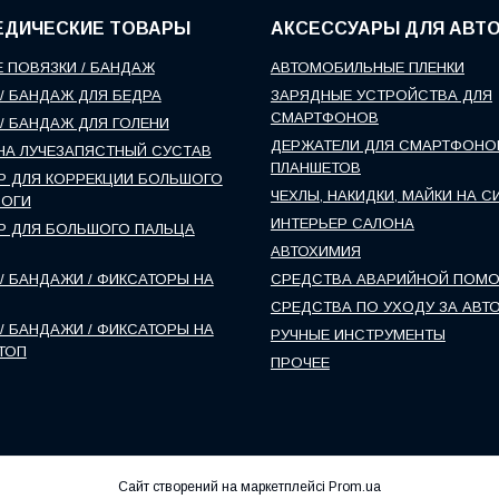
ЕДИЧЕСКИЕ ТОВАРЫ
АКСЕССУАРЫ ДЛЯ АВТ
 ПОВЯЗКИ / БАНДАЖ
АВТОМОБИЛЬНЫЕ ПЛЕНКИ
/ БАНДАЖ ДЛЯ БЕДРА
ЗАРЯДНЫЕ УСТРОЙСТВА ДЛЯ
СМАРТФОНОВ
/ БАНДАЖ ДЛЯ ГОЛЕНИ
ДЕРЖАТЕЛИ ДЛЯ СМАРТФОНО
НА ЛУЧЕЗАПЯСТНЫЙ СУСТАВ
ПЛАНШЕТОВ
Р ДЛЯ КОРРЕКЦИИ БОЛЬШОГО
ЧЕХЛЫ, НАКИДКИ, МАЙКИ НА С
НОГИ
ИНТЕРЬЕР САЛОНА
Р ДЛЯ БОЛЬШОГО ПАЛЬЦА
АВТОХИМИЯ
/ БАНДАЖИ / ФИКСАТОРЫ НА
СРЕДСТВА АВАРИЙНОЙ ПОМ
СРЕДСТВА ПО УХОДУ ЗА АВТ
/ БАНДАЖИ / ФИКСАТОРЫ НА
РУЧНЫЕ ИНСТРУМЕНТЫ
ТОП
ПРОЧЕЕ
Сайт створений на маркетплейсі
Prom.ua