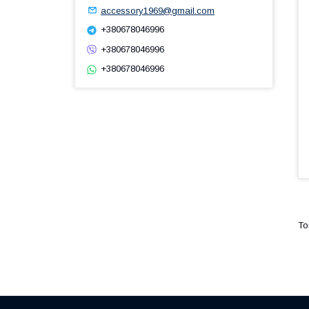
accessory1969@gmail.com
+380678046996
+380678046996
+380678046996