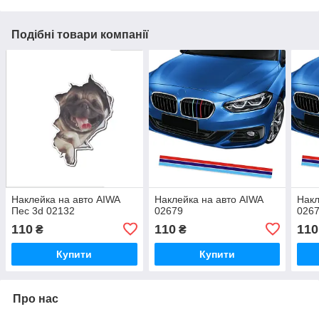
Подібні товари компанії
Наклейка на авто AIWA
Наклейка на авто AIWA
Накл
Пес 3d 02132
02679
026
110
110
110
₴
₴
Купити
Купити
Про нас