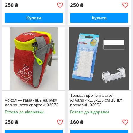
250
250
₴
₴
Купити
Купити
Тримач дротів на столі
Чохол — гаманець на руку
Arivans 4х1.5х1.5 см 16 шт.
для заняття спортом 02072
прозорий 02052
Готово до відправки
Готово до відправки
250
160
₴
₴