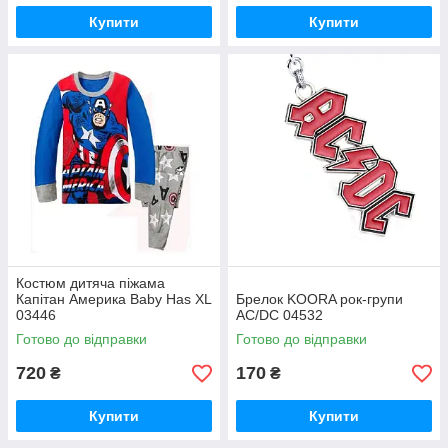
Купити
Купити
Костюм дитяча піжама
Капітан Америка Baby Has XL
Брелок KOORA рок-групи
03446
AC/DC 04532
Готово до відправки
Готово до відправки
720
170
₴
₴
Купити
Купити