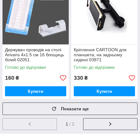
Держувач проводів на столі
Кріплення CARTOON для
Arivans 4х1.5 см 16 блощиць
планшета, на задньому
білий 02051
сидінні 03871
Готово до відправки
Готово до відправки
160
330
₴
₴
Купити
Купити
Показати ще
1
/ 2