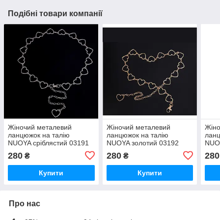
Подібні товари компанії
Жіночий металевий
Жіночий металевий
Жіно
ланцюжок на талію
ланцюжок на талію
ланц
NUOYA сріблястий 03191
NUOYA золотий 03192
NUOY
280
280
280
₴
₴
Купити
Купити
Про нас