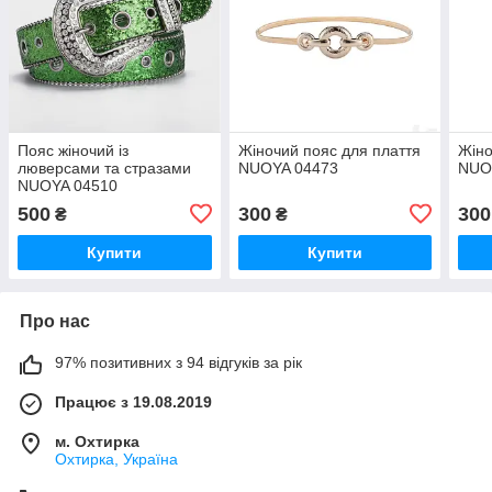
Пояс жіночий із
Жіночий пояс для плаття
Жіно
люверсами та стразами
NUOYA 04473
NUO
NUOYA 04510
500
300
300
₴
₴
Купити
Купити
Про нас
97% позитивних з 94 відгуків за рік
Працює з 19.08.2019
м. Охтирка
Охтирка, Україна