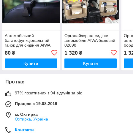
Автомобільний
Органайзер на сидіння
Орга
багатофункціональний
автомобіля AIWA бежевий
авто
гачок для сидіння AIWA
02898
борд
02706
80
1 320
1 3
₴
₴
Купити
Купити
Про нас
97% позитивних з 94 відгуків за рік
Працює з 19.08.2019
м. Охтирка
Охтирка, Україна
Контакти