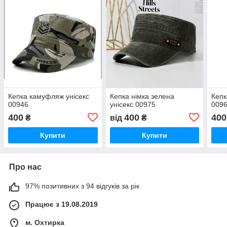
Кепка камуфляж унісекс
Кепка німка зелена
Кепк
00946
унісекс 00975
009
400
400
400
₴
від
₴
Купити
Купити
Про нас
97% позитивних з 94 відгуків за рік
Працює з 19.08.2019
м. Охтирка