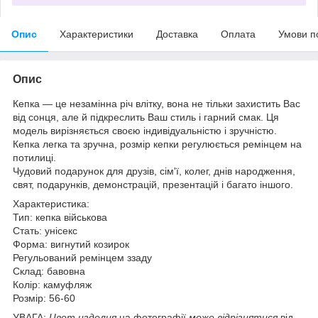
Опис
Характеристики
Доставка
Оплата
Умови п
Опис
Кепка — це незамінна річ влітку, вона не тільки захистить Вас
від сонця, але й підкреслить Ваш стиль і гарний смак. Ця
модель вирізняється своєю індивідуальністю і зручністю.
Кепка легка та зручна, розмір кепки регулюється ремінцем на
потилиці.
Чудовий подарунок для друзів, сім'ї, колег, днів народження,
свят, подарунків, демонстрацій, презентацій і багато іншого.
Характеристика:
Тип: кепка військова
Стать: унісекс
Форма: вигнутий козирок
Регульований ремінцем ззаду
Склад: бавовна
Колір: камуфляж
Розмір: 56-60
УВАГА:
Цвет изделия
на фотографії
може відрізнятися
від