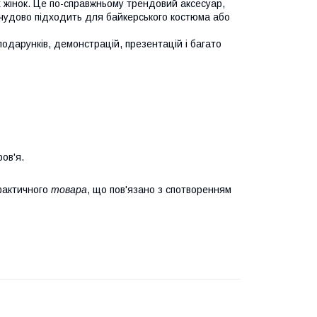
их жінок. Це по-справжньому трендовий аксесуар,
 чудово підходить для байкерського костюма або
подарунків, демонстрацій, презентацій і багато
ов'я.
фактичного
товара
, що пов'язано з спотворенням