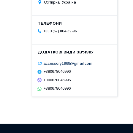
Охтирка, Україна
+380 (67) 804-69-96
accessory1969@gmail.com
+380678046996
+380678046996
+380678046996