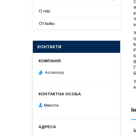
С
я
О нас
в
Ч
Отзывы
і
Х
Ц
М
КОНТАКТИ
Р
К
В
П
Accessory
Б
к
Микола
І
Ц