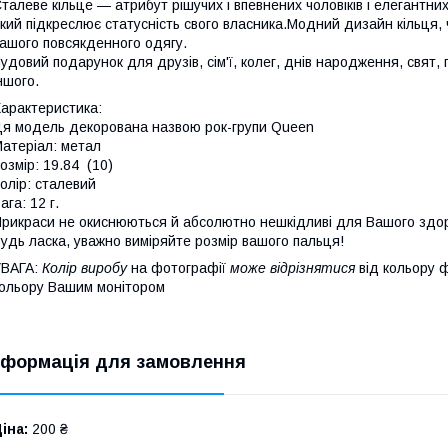
талеве кільце — атрибут рішучих і впевнених чоловіків і елегантн
кий підкреслює статусність свого власника.Модний дизайн кільця,
ашого повсякденного одягу.
удовий подарунок для друзів, сім'ї, колег, днів народження, свят, 
ншого.
арактеристика:
я модель декорована назвою рок-групи Queen
атеріал: метал
озмір: 19.84 (10)
олір: сталевий
ага: 12 г.
рикраси не окиснюються й абсолютно нешкідливі для Вашого здор
удь ласка, уважно виміряйте розмір вашого пальця!
УВАГА:
Колір виробу
на фотографії
може відрізнятися
від кольору 
ольору Вашим монітором
нформація для замовлення
іна:
200 ₴