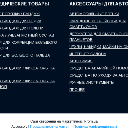
ЕДИЧЕСКИЕ ТОВАРЫ
АКСЕССУАРЫ ДЛЯ АВТ
 ПОВЯЗКИ / БАНДАЖ
АВТОМОБИЛЬНЫЕ ПЛЕНКИ
/ БАНДАЖ ДЛЯ БЕДРА
ЗАРЯДНЫЕ УСТРОЙСТВА ДЛЯ
СМАРТФОНОВ
/ БАНДАЖ ДЛЯ ГОЛЕНИ
ДЕРЖАТЕЛИ ДЛЯ СМАРТФОНО
НА ЛУЧЕЗАПЯСТНЫЙ СУСТАВ
ПЛАНШЕТОВ
Р ДЛЯ КОРРЕКЦИИ БОЛЬШОГО
ЧЕХЛЫ, НАКИДКИ, МАЙКИ НА С
НОГИ
ИНТЕРЬЕР САЛОНА
Р ДЛЯ БОЛЬШОГО ПАЛЬЦА
АВТОХИМИЯ
/ БАНДАЖИ / ФИКСАТОРЫ НА
СРЕДСТВА АВАРИЙНОЙ ПОМ
СРЕДСТВА ПО УХОДУ ЗА АВТ
/ БАНДАЖИ / ФИКСАТОРЫ НА
РУЧНЫЕ ИНСТРУМЕНТЫ
ТОП
ПРОЧЕЕ
Сайт створений на маркетплейсі
Prom.ua
Accessory |
Поскаржитися на контент
|
Політика конфіденційності