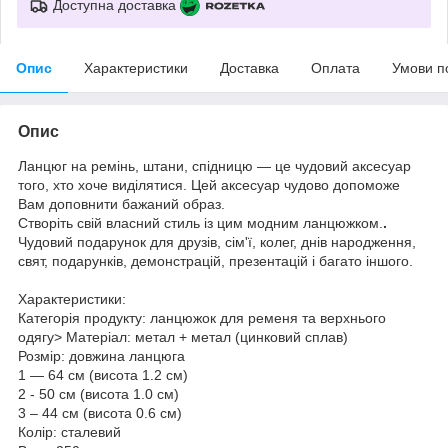
Доступна доставка
Опис
Характеристики
Доставка
Оплата
Умови п
Опис
Ланцюг на ремінь, штани, спідницю — це чудовий аксесуар
того, хто хоче виділятися. Цей аксесуар чудово допоможе
Вам доповнити бажаний образ.
Створіть свій власний стиль із цим модним ланцюжком.
.
Чудовий подарунок для друзів, сім'ї, колег, днів народження,
свят, подарунків, демонстрацій, презентацій і багато іншого.
Характеристики:
Категорія продукту: ланцюжок для ременя та верхнього
одягу> Матеріал: метал + метал (цинковий сплав)
Розмір: довжина ланцюга
1 — 64 см (висота 1.2 см)
2 - 50 см (висота 1.0 см)
3 – 44 см (висота 0.6 см)
Колір: сталевий