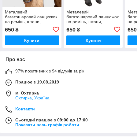
Металевий
Металевий
Мет
багатошаровий ланцюжок
багатошаровий ланцюжок
баг
на ремінь, штани,
на ремінь, штани,
на р
спідницю DANCER 03932
спідницю DANCER 04757
спід
650
650
650
₴
₴
Купити
Купити
Про нас
97% позитивних з 94 відгуків за рік
Працює з 19.08.2019
м. Охтирка
Охтирка, Україна
Контакти
Сьогодні працює з 09:00 до 17:00
Показати весь графік роботи