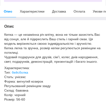
Опис
Характеристики
Доставка
Оплата
Умови п
Опис
Кепка — це незамінна річ влітку, вона не тільки захистить Вас
від сонця, але й підкреслить Ваш стиль і гарний смак. Ця
модель вирізняється своєю індивідуальністю і зручністю.
Кепка легка та зручна, розмір кепки регулюється ремінцем на
потилиці.
Чудовий подарунок для друзів, сім'ї, колег, днів народження,
свят, подарунків, демонстрацій, презентацій і багато іншого.
Характеристика:
Тип:
бейсболка
Стать: унісекс
Форма: вигнутий козирок
Регульований ремінцем ззаду
Склад: бавовна
Колір: чорний
Розмір: 56-60