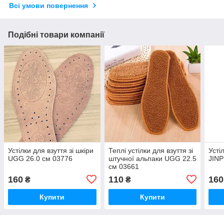
Всі умови повернення
Подібні товари компанії
Устілки для взуття зі шкіри
Теплі устілки для взуття зі
Усті
UGG 26.0 см 03776
штучної альпаки UGG 22.5
JINP
см 03661
160
110
160
₴
₴
Купити
Купити