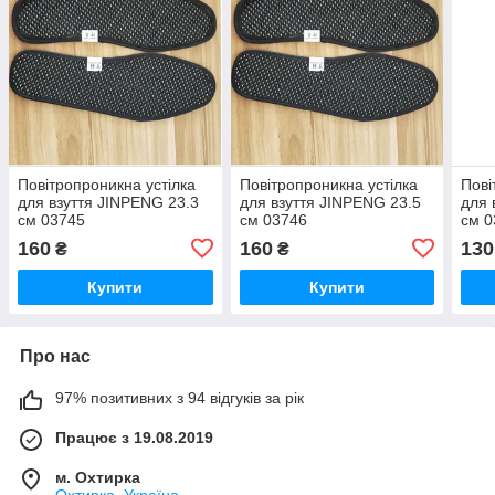
Повітропроникна устілка
Повітропроникна устілка
Пові
для взуття JINPENG 23.3
для взуття JINPENG 23.5
для 
см 03745
см 03746
см 0
160
160
130
₴
₴
Купити
Купити
Про нас
97% позитивних з 94 відгуків за рік
Працює з 19.08.2019
м. Охтирка
Охтирка, Україна