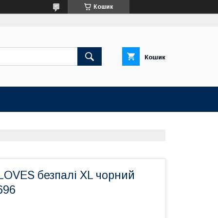
Кошик
Кошик
LOVES безпалі XL чорний
696