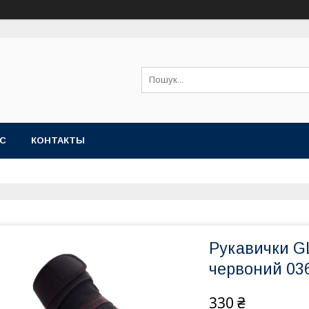
АС
КОНТАКТЫ
Рукавички G
червоний 03
330 ₴