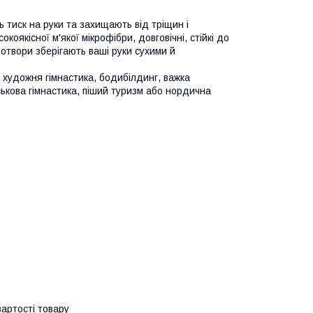
тиск на руки та захищають від тріщин і
оякісної м'якої мікрофібри, довговічні, стійкі до
 отвори зберігають ваші руки сухими й
т художня гімнастика, бодибілдинг, важка
ськова гімнастика, піший туризм або нордична
артості товару