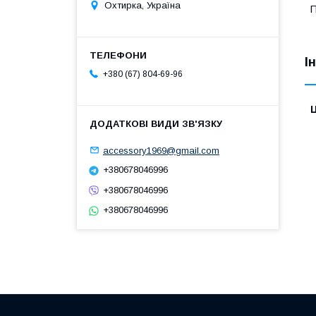
Охтирка, Україна
І
+380 (67) 804-69-96
Ц
accessory1969@gmail.com
+380678046996
+380678046996
+380678046996