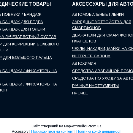
ЕДИЧЕСКИЕ ТОВАРЫ
АКСЕССУАРЫ ДЛЯ АВТ
 ПОВЯЗКИ / БАНДАЖ
АВТОМОБИЛЬНЫЕ ПЛЕНКИ
/ БАНДАЖ ДЛЯ БЕДРА
ЗАРЯДНЫЕ УСТРОЙСТВА ДЛЯ
СМАРТФОНОВ
/ БАНДАЖ ДЛЯ ГОЛЕНИ
ДЕРЖАТЕЛИ ДЛЯ СМАРТФОНО
НА ЛУЧЕЗАПЯСТНЫЙ СУСТАВ
ПЛАНШЕТОВ
Р ДЛЯ КОРРЕКЦИИ БОЛЬШОГО
ЧЕХЛЫ, НАКИДКИ, МАЙКИ НА С
НОГИ
ИНТЕРЬЕР САЛОНА
Р ДЛЯ БОЛЬШОГО ПАЛЬЦА
АВТОХИМИЯ
/ БАНДАЖИ / ФИКСАТОРЫ НА
СРЕДСТВА АВАРИЙНОЙ ПОМ
СРЕДСТВА ПО УХОДУ ЗА АВТ
/ БАНДАЖИ / ФИКСАТОРЫ НА
РУЧНЫЕ ИНСТРУМЕНТЫ
ТОП
ПРОЧЕЕ
Сайт створений на маркетплейсі
Prom.ua
Accessory |
Поскаржитися на контент
|
Політика конфіденційності