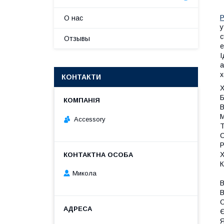
Р
О нас
у
с
Отзывы
е
І
а
х
КОНТАКТИ
Х
Б
В
М
Accessory
Т
С
Р
X
К
Микола
В
В
О
Є
Я