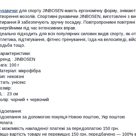
укавички
для спорту JINBOSEN мають ергономічну форму, знімають 
творення мозолів. Спортивні рукавички JINBOSEN, виготовлені з висок
тирання й забезпечують зручну посадку. Повітропроникні повітряні
нергійними під час інтенсивних вправ.
деально підходить для всіх популярних силових видів спорту, як-о
тлетика, підтягування, фітнес-тренування, їзда на велосипеді, вій
одьба тощо.
арактеристики:
ренд : JINBOSEN
ага: 100 г
атеріал: мікрофібра
ип: нековзні
тать: унісекс
озмір:
L : 23 см
олір: чорний + червоний
ідсилання:
ідсилання за допомогою покупця Новою поштою, Укр поштою
плата :
 можливість накладеної платежі за передоплатою 150 грн.
кщо вартість товару не перевищує 150 грн, передбачено — 100% в