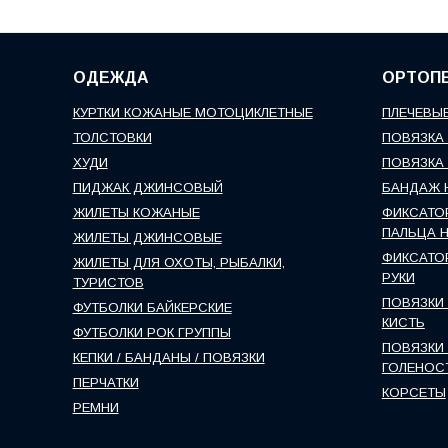
ОДЕЖДА
ОРТОП
КУРТКИ КОЖАНЫЕ МОТОЦИКЛЕТНЫЕ
ПЛЕЧЕВЫЕ
ТОЛСТОВКИ
ПОВЯЗКА 
ХУДИ
ПОВЯЗКА 
ПИДЖАК ДЖИНСОВЫЙ
БАНДАЖ 
ЖИЛЕТЫ КОЖАНЫЕ
ФИКСАТО
ПАЛЬЦА 
ЖИЛЕТЫ ДЖИНСОВЫЕ
ФИКСАТО
ЖИЛЕТЫ ДЛЯ ОХОТЫ, РЫБАЛКИ,
РУКИ
ТУРИСТОВ
ПОВЯЗКИ 
ФУТБОЛКИ БАЙКЕРСКИЕ
КИСТЬ
ФУТБОЛКИ РОК ГРУППЫ
ПОВЯЗКИ 
КЕПКИ / БАНДАНЫ / ПОВЯЗКИ
ГОЛЕНОС
ПЕРЧАТКИ
КОРСЕТЫ
РЕМНИ