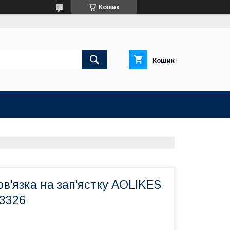
Кошик
Кошик
в'язка на зап'ястку AOLIKES
03326