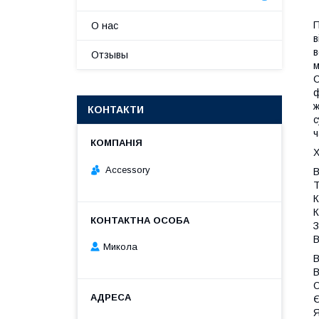
П
О нас
в
в
Отзывы
м
С
ф
ж
КОНТАКТИ
с
ч
Х
Accessory
В
Т
К
К
З
В
Микола
В
В
О
Є
Я