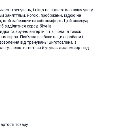
ості тренувань, і ніщо не відвертало вашу увагу
ими заняттями, йогою, пробіжками, їздою на
, щоб забезпечити собі комфорт. Цей аксесуар
іб виділитися серед бігунів.
дко та зручно витерти піт зі чола, а також
ння вправ. Пов'язка позбавить цих проблем і
адоволення від тренувань! Виготовлена із
ологу, легко тягнеться й усуває дискомфорт під
артості товару