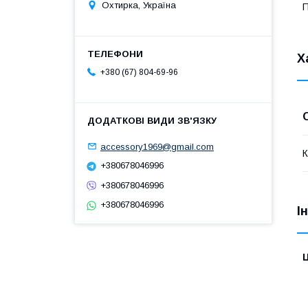
Охтирка, Україна
Х
+380 (67) 804-69-96
accessory1969@gmail.com
К
+380678046996
+380678046996
+380678046996
І
Ц