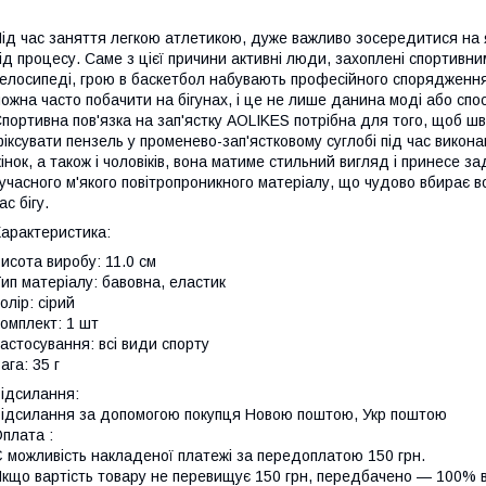
ід час заняття легкою атлетикою, дуже важливо зосередитися на як
ід процесу. Саме з цієї причини активні люди, захоплені спортивн
елосипеді, грою в баскетбол набувають професійного спорядження
ожна часто побачити на бігунах, і це не лише данина моді або спос
портивна пов'язка на зап'ястку AOLIKES потрібна для того, щоб шви
іксувати пензель у променево-зап'ястковому суглобі під час викона
інок, а також і чоловіків, вона матиме стильний вигляд і принесе з
учасного м'якого повітропроникного матеріалу, що чудово вбирає в
ас бігу.
арактеристика:
исота виробу: 11.0 см
ип матеріалу: бавовна, еластик
олір: сірий
омплект: 1 шт
астосування: всі види спорту
ага: 35 г
ідсилання:
ідсилання за допомогою покупця Новою поштою, Укр поштою
плата :
 можливість накладеної платежі за передоплатою 150 грн.
кщо вартість товару не перевищує 150 грн, передбачено — 100% в