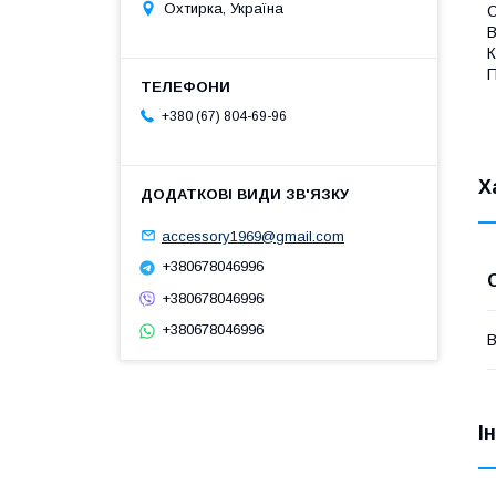
Охтирка, Україна
С
В
К
П
+380 (67) 804-69-96
Х
accessory1969@gmail.com
+380678046996
+380678046996
+380678046996
В
І