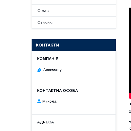
О нас
Отзывы
КОНТАКТИ
Accessory
Микола
н
Х
П
Р
К