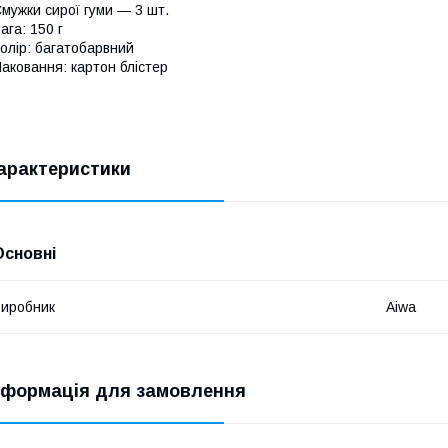
мужки сирої гуми — 3 шт.
ага: 150 г
олір: багатобарвний
аковання: картон блістер
арактеристики
Основні
иробник
Aiwa
нформація для замовлення