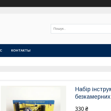
АС
КОНТАКТЫ
Набір інстру
безкамерних
330 ₴