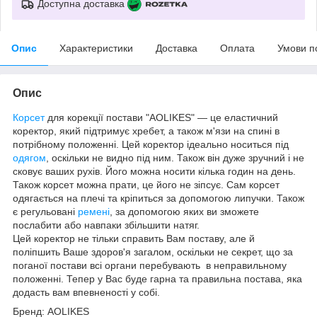
Доступна доставка
Опис
Характеристики
Доставка
Оплата
Умови п
Опис
Корсет
для корекції постави
"AOLIKES" — це еластичний
коректор, який підтримує хребет, а також м'язи на спині в
потрібному положенні. Цей коректор ідеально носиться під
одягом
, оскільки не видно під ним. Також він дуже зручний і не
сковує ваших рухів. Його можна носити кілька годин на день.
Також корсет можна прати, це його не зіпсує. Сам корсет
одягається на плечі та кріпиться за допомогою липучки. Також
є регульовані
ремені
, за допомогою яких ви зможете
послабити або навпаки збільшити натяг.
Цей коректор не тільки справить Вам поставу, але й
поліпшить Ваше здоров'я загалом, оскільки не секрет, що за
поганої постави всі органи перебувають в неправильному
положенні. Тепер у Вас буде гарна та правильна постава, яка
додасть вам впевненості у собі.
Бренд: AOLIKES