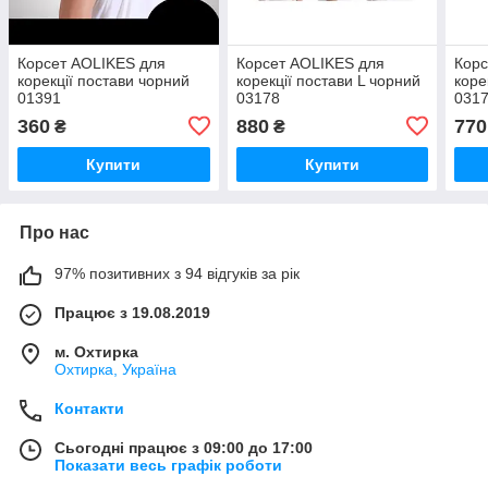
Корсет AOLIKES для
Корсет AOLIKES для
Корс
корекції постави чорний
корекції постави L чорний
коре
01391
03178
031
360
880
770
₴
₴
Купити
Купити
Про нас
97% позитивних з 94 відгуків за рік
Працює з 19.08.2019
м. Охтирка
Охтирка, Україна
Контакти
Сьогодні працює з 09:00 до 17:00
Показати весь графік роботи