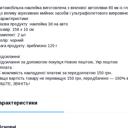
втомобільна наклейка виготовлена з вінілової автоплівки 80 мк із 
о впливу агресивних мийних засобів і ультрафіолетового випромін
арактеристики:
азва продукту: наклейка 3d на авто
озмір: 158 х 10 см
омплект: 2 шт
олір: чорний
ага продукту: приблизно 120 г
ідсилання:
ідсилання за допомогою покупця Новою поштою, Укр поштою
плата :
 можливість накладеної платежі за передоплатою 150 грн.
кщо вартість товару не перевищує 150 грн, передбачено — 100% в
ІШТЕ, ЗВІНІТЬ!
арактеристики
Основні