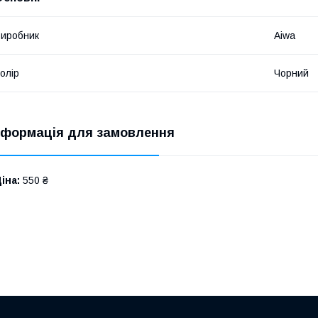
иробник
Aiwa
олір
Чорний
нформація для замовлення
іна:
550 ₴