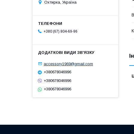
Охтирка, Україна
В
К
+380 (67) 804-69-96
І
accessory1969@gmail.com
+380678046996
Ц
+380678046996
+380678046996