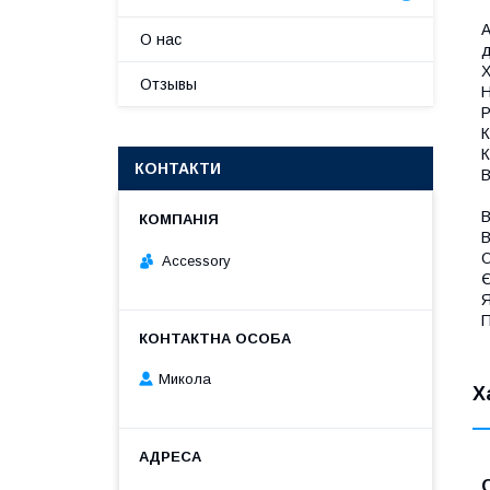
А
О нас
д
Х
Отзывы
Н
Р
К
К
КОНТАКТИ
В
В
В
О
Accessory
Є
Я
П
Микола
Х