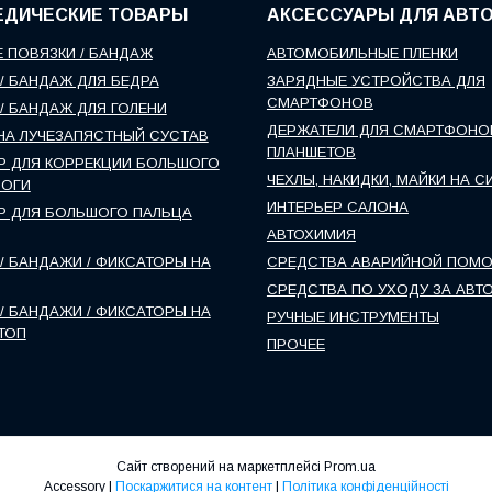
ЕДИЧЕСКИЕ ТОВАРЫ
АКСЕССУАРЫ ДЛЯ АВТ
 ПОВЯЗКИ / БАНДАЖ
АВТОМОБИЛЬНЫЕ ПЛЕНКИ
/ БАНДАЖ ДЛЯ БЕДРА
ЗАРЯДНЫЕ УСТРОЙСТВА ДЛЯ
СМАРТФОНОВ
/ БАНДАЖ ДЛЯ ГОЛЕНИ
ДЕРЖАТЕЛИ ДЛЯ СМАРТФОНО
НА ЛУЧЕЗАПЯСТНЫЙ СУСТАВ
ПЛАНШЕТОВ
Р ДЛЯ КОРРЕКЦИИ БОЛЬШОГО
ЧЕХЛЫ, НАКИДКИ, МАЙКИ НА С
НОГИ
ИНТЕРЬЕР САЛОНА
Р ДЛЯ БОЛЬШОГО ПАЛЬЦА
АВТОХИМИЯ
/ БАНДАЖИ / ФИКСАТОРЫ НА
СРЕДСТВА АВАРИЙНОЙ ПОМ
СРЕДСТВА ПО УХОДУ ЗА АВТ
/ БАНДАЖИ / ФИКСАТОРЫ НА
РУЧНЫЕ ИНСТРУМЕНТЫ
ТОП
ПРОЧЕЕ
Сайт створений на маркетплейсі
Prom.ua
Accessory |
Поскаржитися на контент
|
Політика конфіденційності