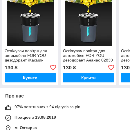
Освіжувач повітря для
Освіжувач повітря для
Осві
автомобіля FOR YOU
автомобіля FOR YOU
авт
дезодорант Жасмин
дезодорант Ананас 02839
дезо
02838
130
130
130
₴
₴
Купити
Купити
Про нас
97% позитивних з 94 відгуків за рік
Працює з 19.08.2019
м. Охтирка