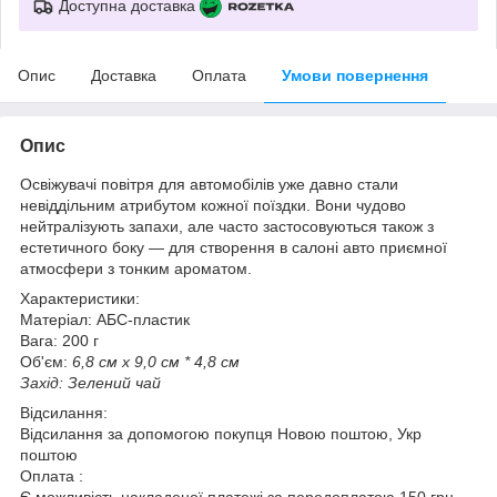
Доступна доставка
Опис
Доставка
Оплата
Умови повернення
Опис
Освіжувачі повітря для автомобілів уже давно стали
невіддільним атрибутом кожної поїздки. Вони чудово
нейтралізують запахи, але часто застосовуються також з
естетичного боку — для створення в салоні авто приємної
атмосфери з тонким ароматом.
Характеристики:
Матеріал: АБС-пластик
Вага: 200 г
Об'єм:
6,8 см х 9,0 см * 4,8 см
Захід: Зелений чай
Відсилання:
Відсилання за допомогою покупця Новою поштою, Укр
поштою
Оплата :
Є можливість накладеної платежі за передоплатою 150 грн.