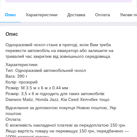
Опис
Характеристики
Доставка
Оплата
Умови п
Опис
Одноразовий чохол стане в пригоді, коли Вам треба
перевести автомобіль на евакуаторі або залишити на
тривалий час закритим від зовнішнього середовища.
Характеристики:
Тип: Одноразовий автомобільний чохол
Вага: 390 г
Колір: прозорий
Розмір: М 3.5 м х 6 м х 0.44 мм
Розмір: 3,5 х 6 м підходить для таких автомобілів:
Daewoo Matiz, Honda Jazz,
Kia
Ceed
Хетчбек
тощо
Відсилання за допомогою покупця Новою поштою, Укр
поштою
Оплата:
Є можливість накладеної платежі за передоплатою 150 грн.
Якщо вартість товару не перевищує 150 грн, передбачено —
100% вартості товару