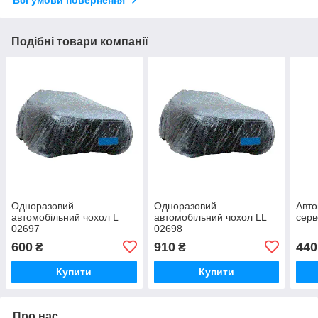
Всі умови повернення
Подібні товари компанії
Одноразовий
Одноразовий
Авто
автомобільний чохол L
автомобільний чохол LL
серв
02697
02698
600
910
440
₴
₴
Купити
Купити
Про нас