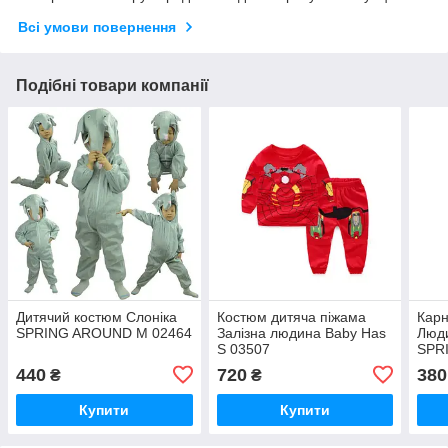
Всі умови повернення
Подібні товари компанії
Дитячий костюм Слоніка
Костюм дитяча піжама
Карн
SPRING AROUND М 02464
Залізна людина Baby Has
Люди
S 03507
SPR
чорн
440
720
380
₴
₴
Купити
Купити