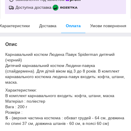
Доступна доставка
Характеристики
Доставка
Оплата
Умови повернення
Опис
Карнавальний костюм Людина Павук Spiderman дитячий
(чорний)
Дитячий карнавальний костюм Людини-павука
(спайдермена). Для дітей віком від 3 до 8 років. В комплект
карнавального костюма людина-павук входить: кофта, штани,
маска.
Характеристики:
В комплект карнавального входить: кофта, штани, маска
Матеріал : поліестер
Вага : 200 г
Розміри :
S
- (верхня частина костюма : обхват грудей - 64 см, довжина
по спині 37 см, довжина штанів - 60 см, в поясі 60 см)