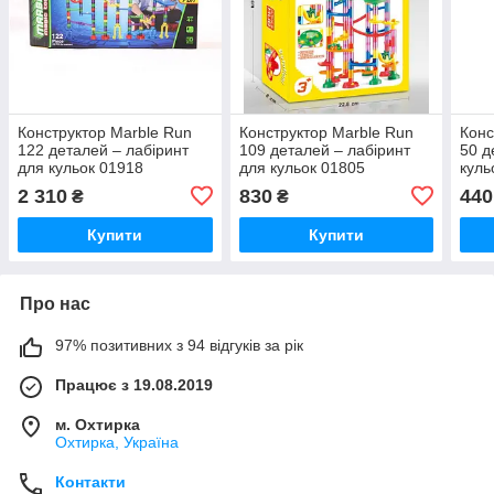
Конструктор Marble Run
Конструктор Marble Run
Конс
122 деталей – лабіринт
109 деталей – лабіринт
50 д
для кульок 01918
для кульок 01805
куль
2 310
830
440
₴
₴
Купити
Купити
Про нас
97% позитивних з 94 відгуків за рік
Працює з 19.08.2019
м. Охтирка
Охтирка, Україна
Контакти