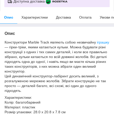
Доступна доставка
Опис
Характеристики
Доставка
Оплата
Умови п
Опис
Конструктори Marble Track являють собою незвичайну
іграшку
— гірки-тріки, якими катаються кульки. Можна будувати різні
конструкції з одних і тих самих деталей, і коли все правильно
зібрано, кульки катаються по всій довжині жолобів. Всі деталі
підходять одна до одної, і навіть якщо ви маєте кілька різних
таких конструкторів, з них можна зібрати один великий
конструктор.
Цей динамічний конструктор-лабіринт досить великий, з
розгалуженою мережею жолобів. Зібрати конструкцію не так
просто — деталей багато, всі схожі, всі один до одного
підходять.
Характеристики:
Колір: багатобарвний
Матеріал: пластик
Розмір упаковки: 28.0 х 20.8 х 7.8 см