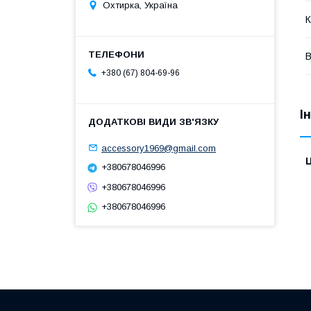
Охтирка, Україна
К
В
+380 (67) 804-69-96
І
accessory1969@gmail.com
Ц
+380678046996
+380678046996
+380678046996