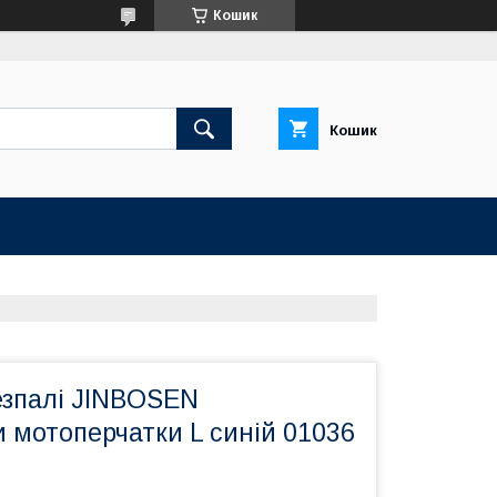
Кошик
Кошик
езпалі JINBOSEN
 мотоперчатки L синій 01036