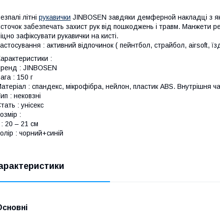
езпалі літні
рукавички
JINBOSEN завдяки демферной накладці з які
істочок забезпечать захист рук від пошкоджень і травм. Манжети 
іцно зафіксувати рукавички на кисті.
астосування : активний відпочинок ( пейнтбол, страйбол, airsoft, ї
арактеристики :
ренд : JINBOSEN
ага : 150 г
атеріал : спандекс, мікрофібра, нейлон, пластик ABS. Внутрішня 
ип : нековзні
тать : унісекс
озмір :
 : 20 – 21 см
олір : чорний+синій
арактеристики
Основні