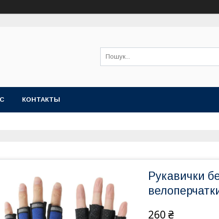
АС
КОНТАКТЫ
Рукавички б
велоперчатки
260 ₴