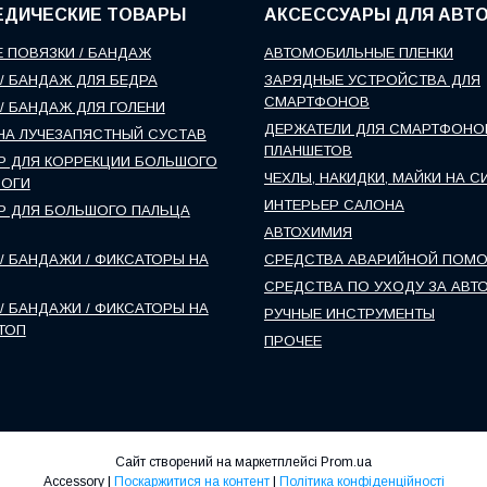
ЕДИЧЕСКИЕ ТОВАРЫ
АКСЕССУАРЫ ДЛЯ АВТ
 ПОВЯЗКИ / БАНДАЖ
АВТОМОБИЛЬНЫЕ ПЛЕНКИ
/ БАНДАЖ ДЛЯ БЕДРА
ЗАРЯДНЫЕ УСТРОЙСТВА ДЛЯ
СМАРТФОНОВ
/ БАНДАЖ ДЛЯ ГОЛЕНИ
ДЕРЖАТЕЛИ ДЛЯ СМАРТФОНО
НА ЛУЧЕЗАПЯСТНЫЙ СУСТАВ
ПЛАНШЕТОВ
Р ДЛЯ КОРРЕКЦИИ БОЛЬШОГО
ЧЕХЛЫ, НАКИДКИ, МАЙКИ НА С
НОГИ
ИНТЕРЬЕР САЛОНА
Р ДЛЯ БОЛЬШОГО ПАЛЬЦА
АВТОХИМИЯ
/ БАНДАЖИ / ФИКСАТОРЫ НА
СРЕДСТВА АВАРИЙНОЙ ПОМ
СРЕДСТВА ПО УХОДУ ЗА АВТ
/ БАНДАЖИ / ФИКСАТОРЫ НА
РУЧНЫЕ ИНСТРУМЕНТЫ
ТОП
ПРОЧЕЕ
Сайт створений на маркетплейсі
Prom.ua
Accessory |
Поскаржитися на контент
|
Політика конфіденційності