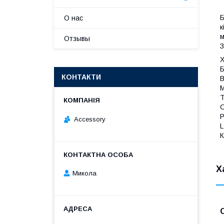
Б
О нас
к
м
Отзывы
З
Х
Б
КОНТАКТИ
В
М
Т
С
Р
Accessory
L
К
Х
Микола