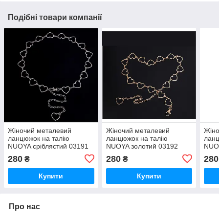
Подібні товари компанії
Жіночий металевий
Жіночий металевий
Жіно
ланцюжок на талію
ланцюжок на талію
ланц
NUOYA сріблястий 03191
NUOYA золотий 03192
NUOY
280
280
280
₴
₴
Купити
Купити
Про нас