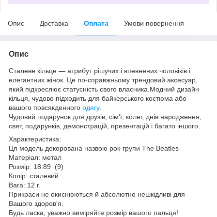
Опис
Доставка
Оплата
Умови повернення
Опис
Сталеве кільце — атрибут рішучих і впевнених чоловіків і
елегантних жінок. Це по-справжньому трендовий аксесуар,
який підкреслює статусність свого власника.Модний дизайн
кільця, чудово підходить для байкерського костюма або
вашого повсякденного
одягу
.
Чудовий подарунок для друзів, сім'ї, колег, днів народження,
свят, подарунків, демонстрацій, презентацій і багато іншого.
Характеристика:
Ця модель декорована назвою рок-групи The Beatles
Матеріал: метал
Розмір: 18.89 (9)
Колір: сталевий
Вага: 12 г.
Прикраси не окиснюються й абсолютно нешкідливі для
Вашого здоров'я.
Будь ласка, уважно виміряйте розмір вашого пальця!