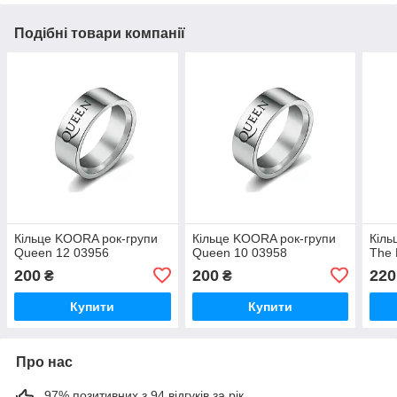
Подібні товари компанії
Кільце KOORA рок-групи
Кільце KOORA рок-групи
Кіль
Queen 12 03956
Queen 10 03958
The 
200
200
220
₴
₴
Купити
Купити
Про нас
97% позитивних з 94 відгуків за рік