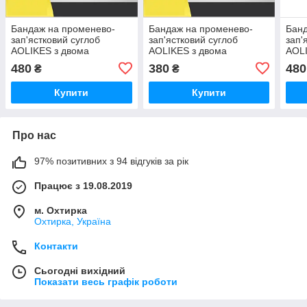
Бандаж на променево-
Бандаж на променево-
Банд
зап'ястковий суглоб
зап'ястковий суглоб
зап'
AOLIKES з двома
AOLIKES з двома
AOLI
пластинами жорсткості на
пластинами жорсткості на
плас
480
380
480
₴
₴
ліву руку М 01463
ліву руку S 01466
ліву
Купити
Купити
Про нас
97% позитивних з 94 відгуків за рік
Працює з 19.08.2019
м. Охтирка
Охтирка, Україна
Контакти
Сьогодні вихідний
Показати весь графік роботи