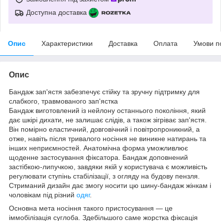
Доступна доставка
Опис
Характеристики
Доставка
Оплата
Умови п
Опис
Бандаж зап'ястя забезпечує стійку та зручну підтримку для
слабкого, травмованого зап'ястка
Бандаж виготовлений із нейлону останнього покоління, який
дає шкірі дихати, не залишає слідів, а також зігріває зап'ястя.
Він помірно еластичний, довговічний і повітропроникний, а
отже, навіть після тривалого носіння не виникне натирань та
інших неприємностей. Анатомічна форма уможливлює
щоденне застосування фіксатора. Бандаж доповнений
застібкою-липучкою, завдяки якій у користувача є можливість
регулювати ступінь стабілізації, з огляду на будову пензля.
Стриманий дизайн дає змогу носити цю шину-бандаж жінкам і
чоловікам під різний
одяг
.
Основна мета носіння такого пристосування — це
іммобілізація суглоба. Здебільшого саме жорстка фіксація