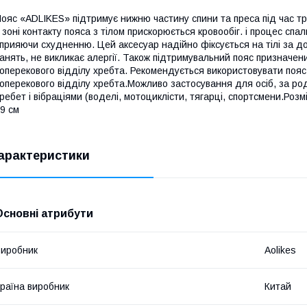
ояс «ADLIKES» підтримує нижню частину спини та преса під час т
 зоні контакту пояса з тілом прискорюється кровообіг. і процес с
прияючи схудненню. Цей аксесуар надійно фіксується на тілі за до
анять, не викликає алергії. Також підтримувальний пояс призначен
оперекового відділу хребта. Рекомендується використовувати пояс і 
оперекового відділу хребта.Можливо застосування для осіб, за ро
ребет і вібраціями (воделі, мотоциклісти, тягарці, спортсмени.Розм
9 см
арактеристики
Основні атрибути
иробник
Aolikes
раїна виробник
Китай