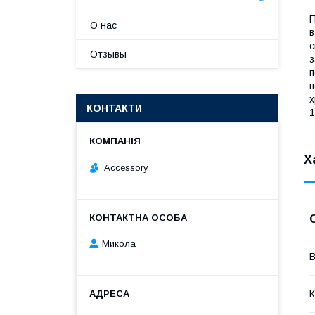
П
О нас
в
с
Отзывы
з
п
п
х
КОНТАКТИ
1
Х
Accessory
Микола
В
К