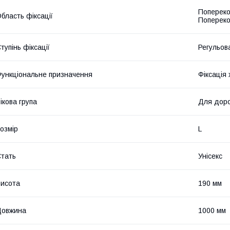
Попереко
бласть фіксації
Попереко
тупінь фіксації
Регульов
ункціональне призначення
Фіксація 
ікова група
Для дор
озмір
L
тать
Унісекс
исота
190 мм
Довжина
1000 мм