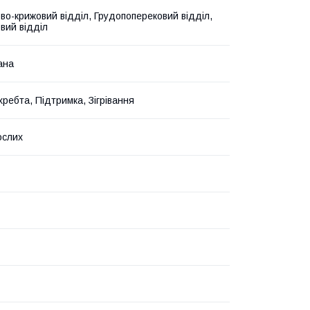
во-крижовий відділ, Грудопоперековий відділ,
вий відділ
ана
хребта, Підтримка, Зігрівання
ослих