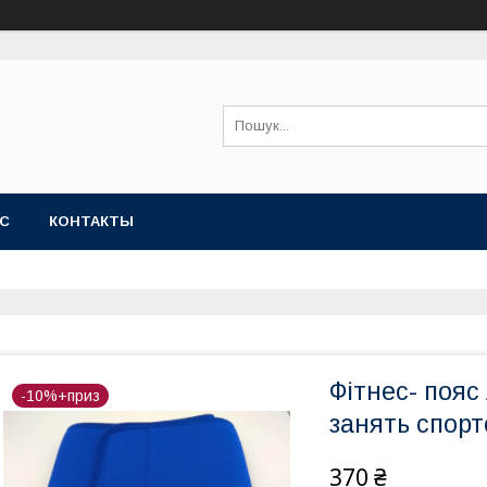
АС
КОНТАКТЫ
Фітнес- пояс
-10%+приз
занять спорт
370 ₴