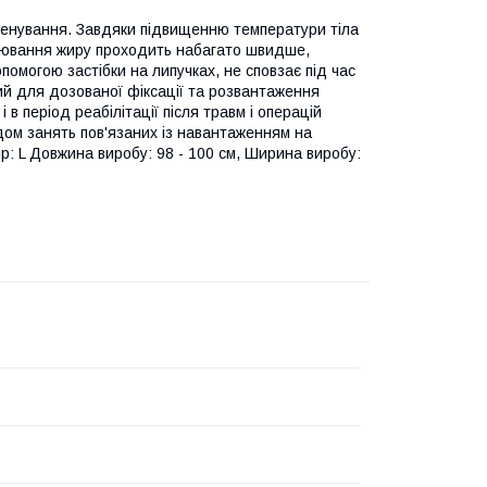
ренування. Завдяки підвищенню температури тіла
палювання жиру проходить набагато швидше,
помогою застібки на липучках, не сповзає під час
ий для дозованої фіксації та розвантаження
в період реабілітації після травм і операцій
дом занять пов'язаних із навантаженням на
ір: L Довжина виробу: 98 - 100 см, Ширина виробу: