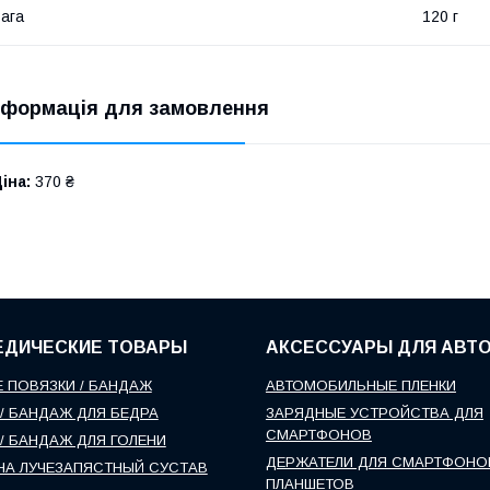
ага
120 г
нформація для замовлення
іна:
370 ₴
ЕДИЧЕСКИЕ ТОВАРЫ
АКСЕССУАРЫ ДЛЯ АВТ
 ПОВЯЗКИ / БАНДАЖ
АВТОМОБИЛЬНЫЕ ПЛЕНКИ
/ БАНДАЖ ДЛЯ БЕДРА
ЗАРЯДНЫЕ УСТРОЙСТВА ДЛЯ
СМАРТФОНОВ
/ БАНДАЖ ДЛЯ ГОЛЕНИ
ДЕРЖАТЕЛИ ДЛЯ СМАРТФОНО
НА ЛУЧЕЗАПЯСТНЫЙ СУСТАВ
ПЛАНШЕТОВ