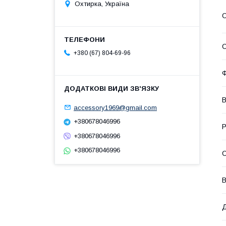
Охтирка, Україна
О
С
+380 (67) 804-69-96
Ф
В
accessory1969@gmail.com
+380678046996
Р
+380678046996
+380678046996
С
В