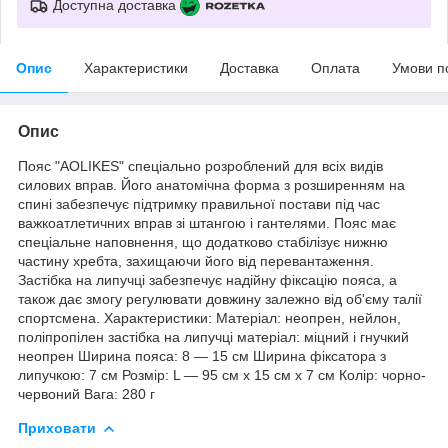
Доступна доставка
Опис
Характеристики
Доставка
Оплата
Умови п
Опис
Пояс "AOLIKES" спеціально розроблений для всіх видів
силових вправ. Його анатомічна форма з розширенням на
спині забезпечує підтримку правильної постави під час
важкоатлетичних вправ зі штангою і гантелями. Пояс має
спеціальне наповнення, що додатково стабілізує нижню
частину хребта, захищаючи його від перевантаження.
Застібка на липучці забезпечує надійну фіксацію пояса, а
також дає змогу регулювати довжину залежно від об'єму талії
спортсмена. Характеристики: Матеріал: неопрен, нейлон,
поліпропілен застібка на липучці матеріал: міцний і гнучкий
неопрен Ширина пояса: 8 — 15 см Ширина фіксатора з
липучкою: 7 см Розмір: L — 95 см х 15 см х 7 см Колір: чорно-
червоний Вага: 280 г
Приховати