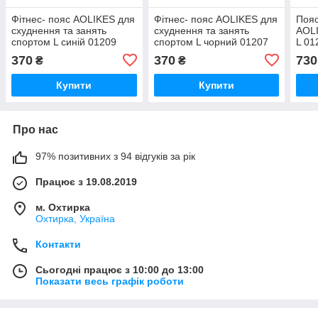
Фітнес- пояс AOLIKES для
Фітнес- пояс AOLIKES для
Пояс
схуднення та занять
схуднення та занять
AOLI
спортом L синій 01209
спортом L чорний 01207
L 01
370
370
730
₴
₴
Купити
Купити
Про нас
97% позитивних з 94 відгуків за рік
Працює з 19.08.2019
м. Охтирка
Охтирка, Україна
Контакти
Сьогодні працює з 10:00 до 13:00
Показати весь графік роботи