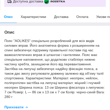
Доступна доставка
Опис
Характеристики
Доставка
Оплата
Умови п
Опис
Пояс "AOLIKES" спеціально розроблений для всіх видів
силових вправ. Його анатомічна форма з розширенням на
спині забезпечує підтримку правильної постави під час
важкоатлетичних вправ зі штангою і гантелями. Пояс має
спеціальне наповнення, що додатково стабілізує нижню
частину хребта, захищаючи його від перевантаження.
Застібка на липучці забезпечує надійну фіксацію пояса, а
також дає змогу регулювати довжину залежно від об'єму талії
спортсмена. Характеристики: Матеріал: неопрен, нейлон,
поліпропілен застібка на липучці матеріал: міцний і гнучкий
неопрен Ширина пояса: 13 см Ширина фіксатора з липучкою:
7 см Розмір: L — 86 см х 13 см х 7 см Колір: чорно-синій Вага:
280 г
Приховати