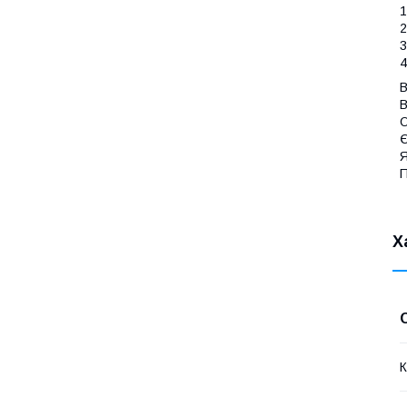
1
2
3
4
В
В
О
Є
Я
Х
К