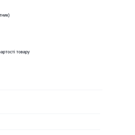
тник)
артості товару