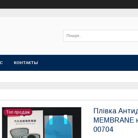
АС
КОНТАКТЫ
Плівка Ант
Топ продаж
MEMBRANE на
00704