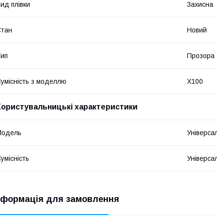
ид плівки
Захисна
Стан
Новий
ип
Прозора
умісність з моделлю
X100
Користувальницькі характеристики
Мoдель
Універса
умісність
Універса
нформація для замовлення