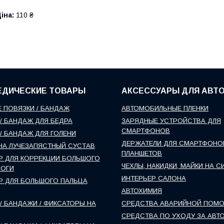
іна:
110 ₴
ЕДИЧЕСКИЕ ТОВАРЫ
АКСЕССУАРЫ ДЛЯ АВТ
 ПОВЯЗКИ / БАНДАЖ
АВТОМОБИЛЬНЫЕ ПЛЕНКИ
/ БАНДАЖ ДЛЯ БЕДРА
ЗАРЯДНЫЕ УСТРОЙСТВА ДЛЯ
СМАРТФОНОВ
/ БАНДАЖ ДЛЯ ГОЛЕНИ
ДЕРЖАТЕЛИ ДЛЯ СМАРТФОНО
НА ЛУЧЕЗАПЯСТНЫЙ СУСТАВ
ПЛАНШЕТОВ
Р ДЛЯ КОРРЕКЦИИ БОЛЬШОГО
ЧЕХЛЫ, НАКИДКИ, МАЙКИ НА С
НОГИ
ИНТЕРЬЕР САЛОНА
Р ДЛЯ БОЛЬШОГО ПАЛЬЦА
АВТОХИМИЯ
/ БАНДАЖИ / ФИКСАТОРЫ НА
СРЕДСТВА АВАРИЙНОЙ ПОМ
СРЕДСТВА ПО УХОДУ ЗА АВТ