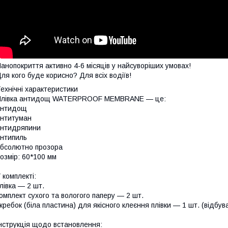
Нанопокриття активно 4-6 місяців у найсуворіших умо
ля кого буде корисно? Для всіх водіїв!
ехнічні характеристики
Плівка антидощ WATERPROOF MEMBRANE — це:
антидощ
нтитуман
нтидряпини
нтипиль
бсолютно прозора
озмір: 60*100 мм
 комплекті:
лівка — 2 шт.
омплект сухого та вологого паперу — 2 шт.
кребок (біла пластина) для якісного клеєння плівки — 1 шт. (відбув
нструкція щодо встановлення: