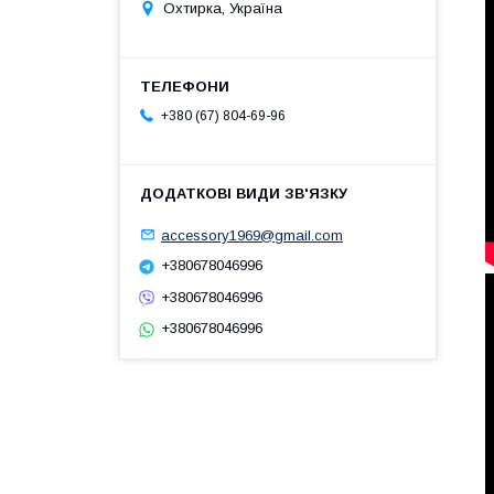
Охтирка, Україна
+380 (67) 804-69-96
accessory1969@gmail.com
+380678046996
+380678046996
+380678046996