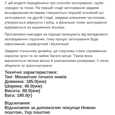
У цій моделі передбачено три способи заточування: грубе,
середнє та тонке. На першій стадії заточування завдяки
вольфрамним вставкам створюється перший основний кут
заточування, на другій стадії, завдяки алмазним частинкам,
утворюється мікроугол і зубці, а фінальне тонке заточування
відбувається на керамічних втулках.
Прогумовані накладки на підошві захищають від випадкового
зісковзування стругачки, тому процес заточування буде
ефективний, комфортний і безпечний.
Завдяки стильному дизайну, ця стругачка стане справжньою
окрасою кухні та не займе багато місця. Також вона
вирізняється легкою вагою й компактними розмірами, її легко
зберігати та транспортувати
Технічні характеристики:
Тип: Механічне точило ножів
Довжина: 185.0(мм)
Ширина: 40.0(мм)
Висота: 80.0(мм)
Вага: 180.0(г)
Відсилання:
Відсилання за допомогою покупця Новою
поштою, Укр поштою