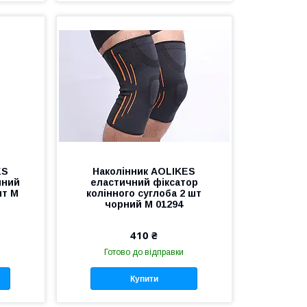
ES
Наколінник AOLIKES
чний
еластичний фіксатор
шт M
колінного суглоба 2 шт
чорний М 01294
410 ₴
Готово до відправки
Купити