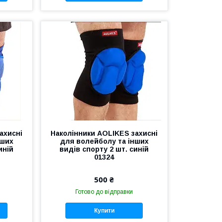
ахисні
Наколінники AOLIKES захисні
нших
для волейболу та інших
иній
видів спорту 2 шт. синій
01324
500 ₴
Готово до відправки
Купити