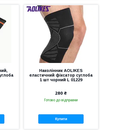
ний,
Наколінник AOLIKES
углоба
еластичний фіксатор суглоба
1 шт чорний L 01229
280 ₴
Готово до відправки
Купити