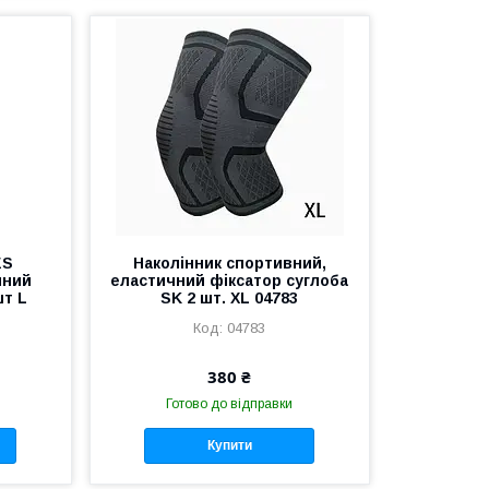
ES
Наколінник спортивний,
чний
еластичний фіксатор суглоба
шт L
SK 2 шт. XL 04783
04783
380 ₴
Готово до відправки
Купити