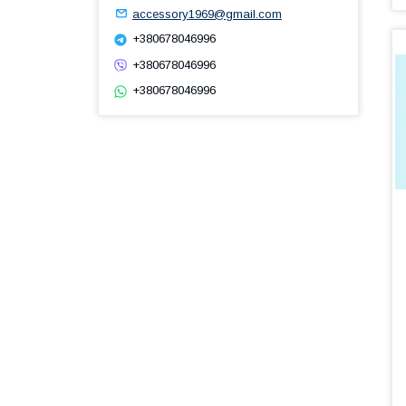
accessory1969@gmail.com
+380678046996
+380678046996
+380678046996