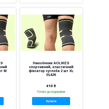
ES
Наколінник AOLIKES
чний
спортивний, еластичний
шт M
фіксатор суглоба 2 шт XL
01426
410 ₴
Готово до відправки
Купити